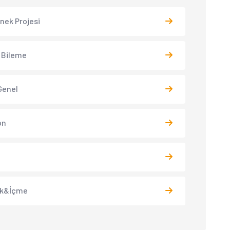
 İnek Projesi
 Bileme
Genel
on
k&İçme