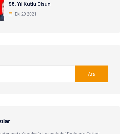
98. Yıl Kutlu Olsun
Eki 29 2021
Ara
ılar
Restaurant: Karadeniz Lezzetlerini Bodrum’a Getirdi