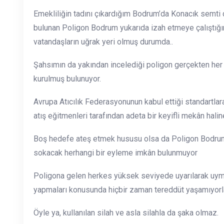
Emekliliğin tadını çıkardığım Bodrum’da Konacık semti d
bulunan Poligon Bodrum yukarıda izah etmeye çalıştığım 
vatandaşların uğrak yeri olmuş durumda..
Şahsımın da yakından incelediği poligon gerçekten her 
kurulmuş bulunuyor.
Avrupa Atıcılık Federasyonunun kabul ettiği standartl
atış eğitmenleri tarafından adeta bir keyifli mekân hali
Boş hedefe ateş etmek hususu olsa da Poligon Bodrum’d
sokacak herhangi bir eyleme imkân bulunmuyor
Poligona gelen herkes yüksek seviyede uyarılarak uymas
yapmaları konusunda hiçbir zaman tereddüt yaşamıyorla
Öyle ya, kullanılan silah ve asla silahla da şaka olmaz.