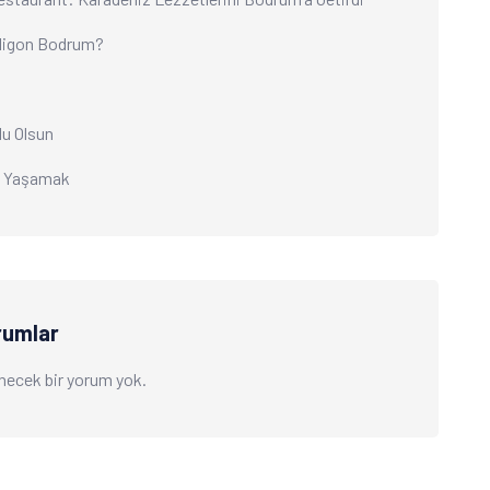
ligon Bodrum?
tlu Olsun
ı Yaşamak
rumlar
necek bir yorum yok.