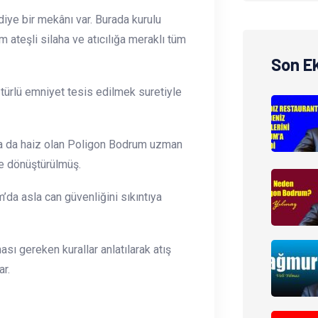
iye bir mekânı var. Burada kurulu
ateşli silaha ve atıcılığa meraklı tüm
Son E
türlü emniyet tesis edilmek suretiyle
ara da haiz olan Poligon Bodrum uzman
ne dönüştürülmüş.
a asla can güvenliğini sıkıntıya
ı gereken kurallar anlatılarak atış
r.