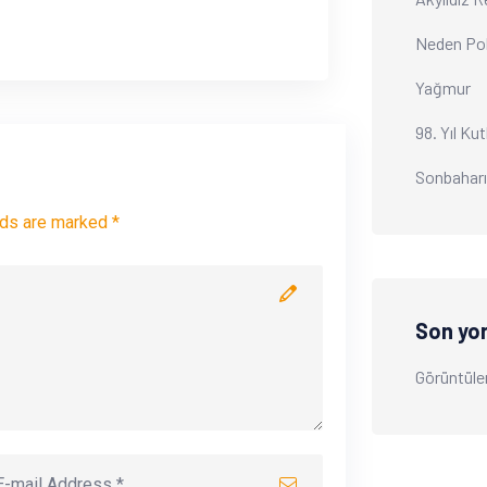
Neden Po
Yağmur
98. Yıl Ku
Sonbahar
lds are marked *
Son yo
Görüntüle