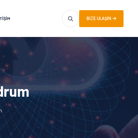
TIŞIM
BIZE ULAŞIN
odrum
m