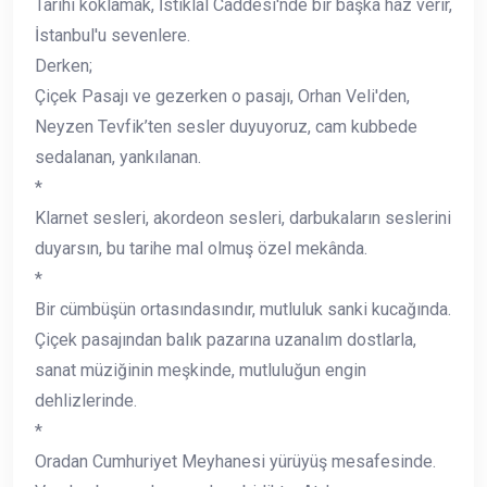
Tarihi koklamak, İstiklal Caddesi'nde bir başka haz verir,
İstanbul'u sevenlere.
Derken;
Çiçek Pasajı ve gezerken o pasajı, Orhan Veli'den,
Neyzen Tevfik’ten sesler duyuyoruz, cam kubbede
sedalanan, yankılanan.
*
Klarnet sesleri, akordeon sesleri, darbukaların seslerini
duyarsın, bu tarihe mal olmuş özel mekânda.
*
Bir cümbüşün ortasındasındır, mutluluk sanki kucağında.
Çiçek pasajından balık pazarına uzanalım dostlarla,
sanat müziğinin meşkinde, mutluluğun engin
dehlizlerinde.
*
Oradan Cumhuriyet Meyhanesi yürüyüş mesafesinde.