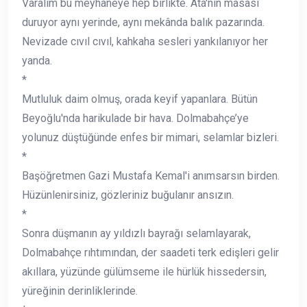
Varalım bu meyhaneye hep birlikte. Ata'nın masası
duruyor aynı yerinde, aynı mekânda balık pazarında.
Nevizade cıvıl cıvıl, kahkaha sesleri yankılanıyor her
yanda.
*
Mutluluk daim olmuş, orada keyif yapanlara. Bütün
Beyoğlu'nda harikulade bir hava. Dolmabahçe’ye
yolunuz düştüğünde enfes bir mimari, selamlar bizleri.
*
Başöğretmen Gazi Mustafa Kemal'i anımsarsın birden.
Hüzünlenirsiniz, gözleriniz buğulanır ansızın.
*
Sonra düşmanın ay yıldızlı bayrağı selamlayarak,
Dolmabahçe rıhtımından, der saadeti terk edişleri gelir
akıllara, yüzünde gülümseme ile hürlük hissedersin,
yüreğinin derinliklerinde.