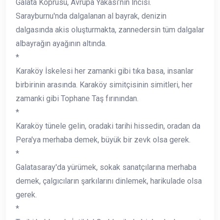
Galata Köprüsü, Avrupa Yakası’nın İncisi.
Sarayburnu'nda dalgalanan al bayrak, denizin
dalgasında akis oluşturmakta, zannedersin tüm dalgalar
albayrağın ayağının altında.
*
Karaköy İskelesi her zamanki gibi tıka basa, insanlar
birbirinin arasında. Karaköy simitçisinin simitleri, her
zamanki gibi Tophane Taş fırınından.
*
Karaköy tünele gelin, oradaki tarihi hissedin, oradan da
Pera'ya merhaba demek, büyük bir zevk olsa gerek.
*
Galatasaray'da yürümek, sokak sanatçılarına merhaba
demek, çalgıcıların şarkılarını dinlemek, harikulade olsa
gerek.
*