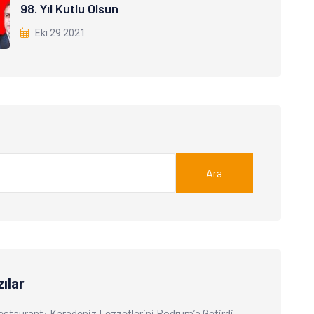
98. Yıl Kutlu Olsun
Eki 29 2021
Ara
ılar
Restaurant: Karadeniz Lezzetlerini Bodrum’a Getirdi