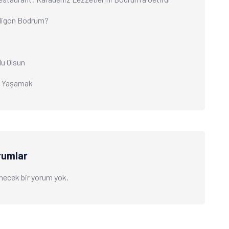
ligon Bodrum?
tlu Olsun
ı Yaşamak
rumlar
necek bir yorum yok.