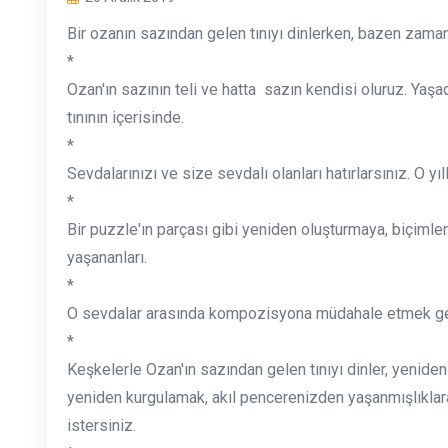
Bir ozanın sazından gelen tınıyı dinlerken, bazen zaman
*
Ozan'ın sazının teli ve hatta sazın kendisi oluruz. Yaşadı
tınının içerisinde.
*
Sevdalarınızı ve size sevdalı olanları hatırlarsınız. O yı
*
Bir puzzle'ın parçası gibi yeniden oluşturmaya, biçiml
yaşananları.
*
O sevdalar arasında kompozisyona müdahale etmek gel
*
Keşkelerle Ozan'ın sazından gelen tınıyı dinler, yenide
yeniden kurgulamak, akıl pencerenizden yaşanmışlıkla
istersiniz.