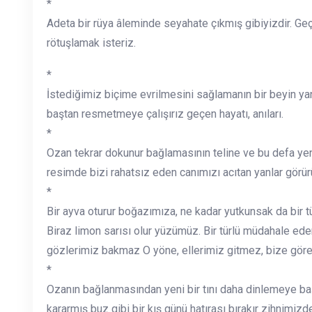
*
Adeta bir rüya âleminde seyahate çıkmış gibiyizdir. Ge
rötuşlamak isteriz.
*
İstediğimiz biçime evrilmesini sağlamanın bir beyin y
baştan resmetmeye çalışırız geçen hayatı, anıları.
*
Ozan tekrar dokunur bağlamasının teline ve bu defa ye
resimde bizi rahatsız eden canımızı acıtan yanlar görür
*
Bir ayva oturur boğazımıza, ne kadar yutkunsak da bir tü
Biraz limon sarısı olur yüzümüz. Bir türlü müdahale ed
gözlerimiz bakmaz O yöne, ellerimiz gitmez, bize göre
*
Ozanın bağlanmasından yeni bir tını daha dinlemeye başl
kararmış buz gibi bir kış günü hatırası bırakır zihnimiz