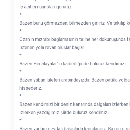
iç acıtıcı nüansları görürüz.
*
Bazen bunu görmezden, bilmezden geliriz. Ve takılıp ka
*
Ozan'ın mızrabı bağlamasının teline her dokunuşunda fa
istenen yola revan oluşlar başlar.
*
Bazen Himalayalar"ın kadimliğinde buluruz kendimizi.
*
Bazen yaban laleleri arasındayızdır. Bazen patika yold
hissederiz.
*
Bazen kendimizi bir deniz kenarında dalgaları izlerken 
izlerken yazdığımız şiirde buluruz kendimizi.
*
Bazen yudum sevdalı bakışlarla karşılaşırız. Bazen o sı