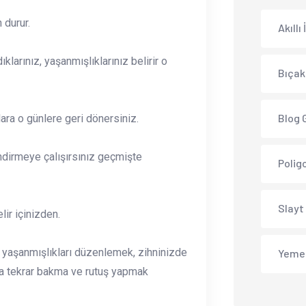
 durur.
Akıllı
klarınız, yaşanmışlıklarınız belirir o
Bıçak
Blog 
llara o günlere geri dönersiniz.
endirmeye çalışırsınız geçmişte
Polig
Slayt
ir içinizden.
n yaşanmışlıkları düzenlemek, zihninizde
Yeme
ra tekrar bakma ve rutuş yapmak