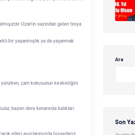
lmışızdır Ozan'ın sazından gelen tınıya.
rklı bir yaşanmışlık ya da yaşanmak
Ara
a yürürken, çam kokusunun keskinliğini
bulur, bazen dere kenarında balıkları
Son Yaz
cacık elleri avuçlarımızda hissederiz.
Akyıldız 