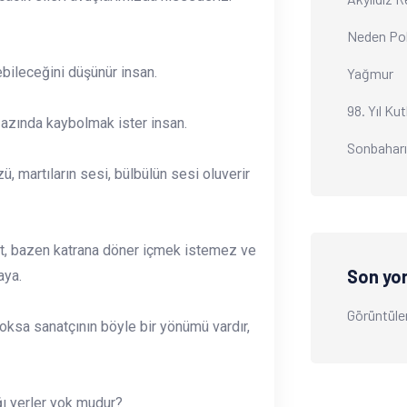
Neden Po
bileceğini düşünür insan.
Yağmur
98. Yıl Ku
azında kaybolmak ister insan.
Sonbahar
, martıların sesi, bülbülün sesi oluverir
at, bazen katrana döner içmek istemez ve
Son yo
aya.
Görüntüle
ksa sanatçının böyle bir yönümü vardır,
ı yerler yok mudur?