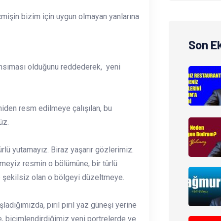
çmişin bizim için uygun olmayan yanlarına
Son E
ansıması olduğunu reddederek, yeni
niden resm edilmeye çalışılan, bu
üz.
rlü yutamayız. Biraz yaşarır gözlerimiz.
emeyiz resmin o bölümüne, bir türlü
 şekilsiz olan o bölgeyi düzeltmeye.
adığımızda, pırıl pırıl yaz güneşi yerine
de, biçimlendirdiğimiz yeni portrelerde ve