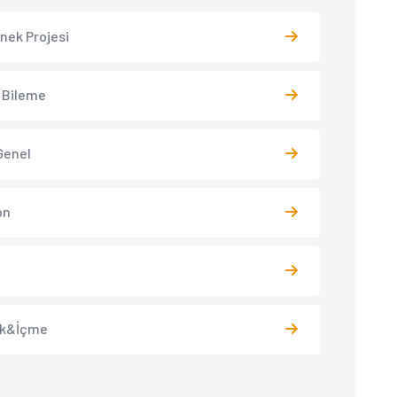
 İnek Projesi
 Bileme
Genel
on
k&İçme