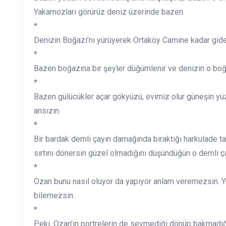
Yakamozları görürüz deniz üzerinde bazen.
*
Denizin Boğazı’nı yürüyerek Ortaköy Camine kadar gide
*
Bazen boğazına bir şeyler düğümlenir ve denizin o boğ
*
Bazen gülücükler açar gökyüzü, evimiz olur güneşin yüzü
ansızın.
*
Bir bardak demli çayın damağında bıraktığı harkulade t
sırtını dönersin güzel olmadığını düşündüğün o demli ç
*
Ozan bunu nasıl oluyor da yapıyor anlam veremezsin. Yo
bilemezsin.
*
Peki, Ozan'ın portrelerin de sevmediği dönüp bakmadığ