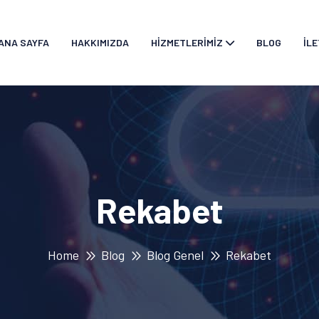
ANA SAYFA
HAKKIMIZDA
HIZMETLERIMIZ
BLOG
İLE
Rekabet
Home
Blog
Blog Genel
Rekabet