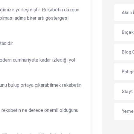
eğimize yerleşmiştir. Rekabetin düzgün
Akıllı
olması adına birer artı göstergesi
Bıçak
acıdır.
Blog 
odern cumhuriyete kadar izlediği yol
Polig
usunu bulup ortaya çıkarabilmek rekabetin
Slayt
sı rekabetin ne derece önemli olduğunu
Yeme