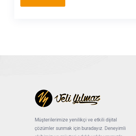
Müşterilerimize yenilikçi ve etkili dijital
çözümler sunmak için buradayız. Deneyimli