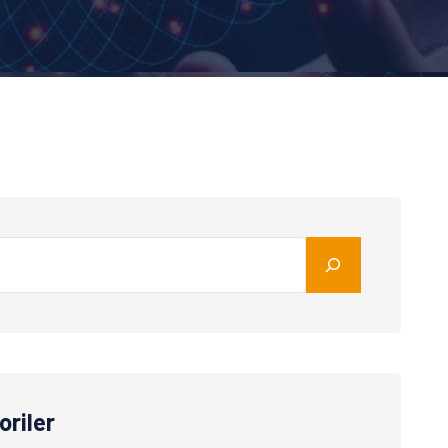
oriler