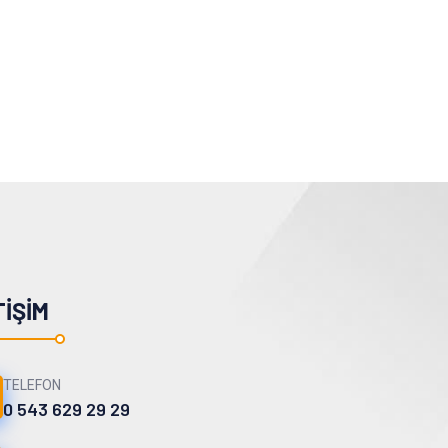
TIŞIM
TELEFON
0 543 629 29 29