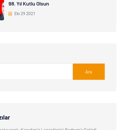
98. Yıl Kutlu Olsun
Eki 29 2021
Ara
ılar
Restaurant: Karadeniz Lezzetlerini Bodrum’a Getirdi