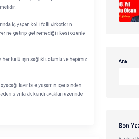
melidir.
nda iş yapan kelli felli şirketlerin
yerine getirip getiremediği ilkesi özenle
 her türlü işin sağlıklı, olumlu ve hepimiz
Ara
koyacağı tavır bile yaşamın içerisinden
lmeden sıyrılarak kendi ayakları üzerinde
Son Yaz
Akyıldız 