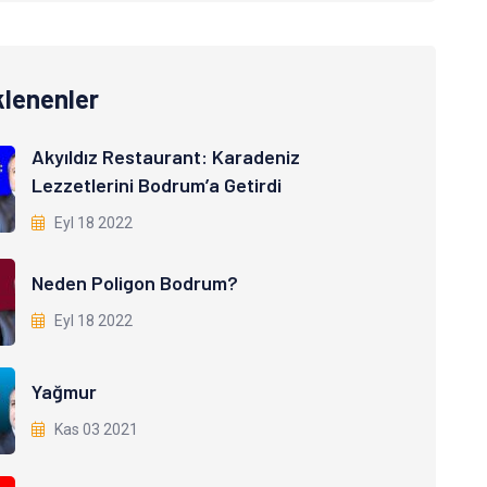
klenenler
Akyıldız Restaurant: Karadeniz
Lezzetlerini Bodrum’a Getirdi
Eyl 18 2022
Neden Poligon Bodrum?
Eyl 18 2022
Yağmur
Kas 03 2021