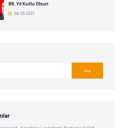
98. Yıl Kutlu Olsun
Eki 29 2021
Ara
ılar
Restaurant: Karadeniz Lezzetlerini Bodrum’a Getirdi