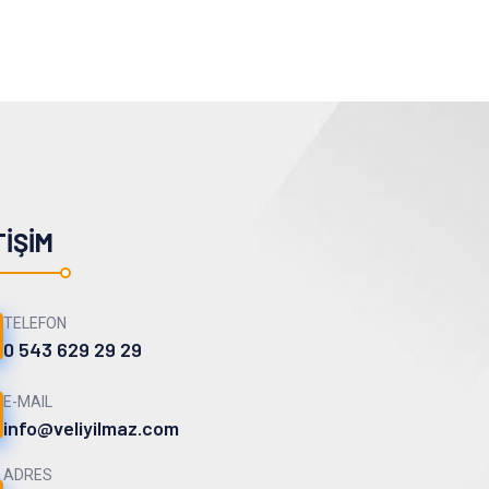
TIŞIM
TELEFON
0 543 629 29 29
E-MAIL
info@veliyilmaz.com
ADRES