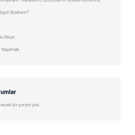
ligon Bodrum?
tlu Olsun
ı Yaşamak
rumlar
necek bir yorum yok.