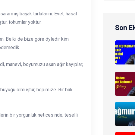
sararmış başak tarlalarını. Evet, hasat
tur, tohumlar yoktur.
Son E
lan. Belki de bize göre öyledir kim
 ödemedik.
di, manevi, boyumuzu aşan ağır kayıplar;
n büyüğü olmuştur, hepimize. Bir bak
rin bir yorgunluk neticesinde, teselli