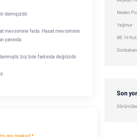
Neden Po
ti demişizdir.
Yağmur
hasat mevsimine feda. Hasat mevsiminin
98. Yıl Ku
un yanında.
Sonbahar
miştir, biz bile farkında değilizdir.
r.
Son yo
Görüntüle
lds are marked *