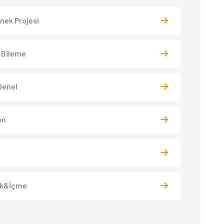
 İnek Projesi
 Bileme
Genel
on
k&İçme