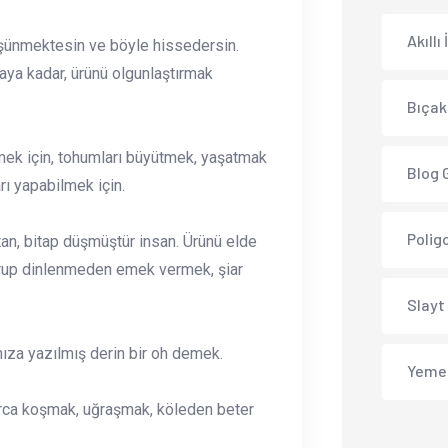
Akıllı
üşünmektesin ve böyle hissedersin.
aya kadar, ürünü olgunlaştırmak
Bıçak
rmek için, tohumları büyütmek, yaşatmak
Blog 
rı yapabilmek için.
Polig
tan, bitap düşmüştür insan. Ürünü elde
durup dinlenmeden emek vermek, şiar
Slayt
mıza yazılmış derin bir oh demek.
Yeme
arca koşmak, uğraşmak, köleden beter