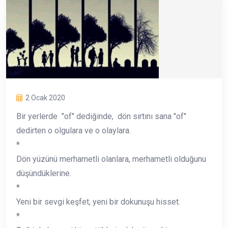
2 Ocak 2020
Bir yerlerde "of" dediğinde, dön sırtını sana "of"
dedirten o olgulara ve o olaylara.
*
Dön yüzünü merhametli olanlara, merhametli olduğunu
düşündüklerine.
*
Yeni bir sevgi keşfet, yeni bir dokunuşu hisset.
*