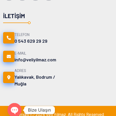
İLETIŞIM
TELEFON
0 543 629 29 29
E-MAIL
info@veliyilmaz.com
ADRES
Yalıkavak, Bodrum /
Muğla
Bize Ulaşın
Copyright
2024
Veli Yılmaz
. All Rights Reserved.