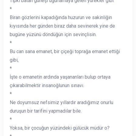
Tıpkı batan güneşi uğurlamaya gelen yürekler gibi.
*
Biran gözlerini kapadığında huzurun ve sakinliğin
kıyısında her günden biraz daha sevinerek yine de
bugüne yüzünü döndüğün için sevinçlisin.
*
Bu can sana emanet, bir çiçeği toprağa emanet ettiği
gibi,
*
İşte o emanetin ardında yaşananları bulup ortaya
çıkarabilmektir insanoğlunun sınavı.
*
Ne doyumsuz nefsimiz yıllardır aradığımız onurlu
duruşun bir tarifini yapmadılar bile.
*
Yoksa, bir çocuğun yüzündeki gülücük müdür o?