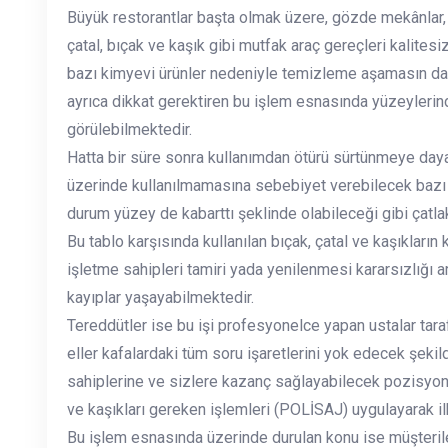
Büyük restorantlar başta olmak üzere, gözde mekânlar, a
çatal, bıçak ve kaşık gibi mutfak araç gereçleri kalites
bazı kimyevi ürünler nedeniyle temizleme aşamasın da 
ayrıca dikkat gerektiren bu işlem esnasında yüzeylerind
görülebilmektedir.
Hatta bir süre sonra kullanımdan ötürü sürtünmeye dayal
üzerinde kullanılmamasına sebebiyet verebilecek bazı k
durum yüzey de kabarttı şeklinde olabileceği gibi çatlak
Bu tablo karşısında kullanılan bıçak, çatal ve kaşıklar
işletme sahipleri tamiri yada yenilenmesi kararsızlığı 
kayıplar yaşayabilmektedir.
Tereddütler ise bu işi profesyonelce yapan ustalar tarafı
eller kafalardaki tüm soru işaretlerini yok edecek şek
sahiplerine ve sizlere kazanç sağlayabilecek pozisyonda t
ve kaşıkları gereken işlemleri (POLİSAJ) uygulayarak i
Bu işlem esnasında üzerinde durulan konu ise müşterilere