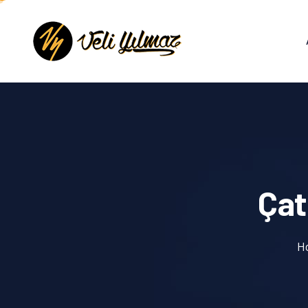
Çat
H