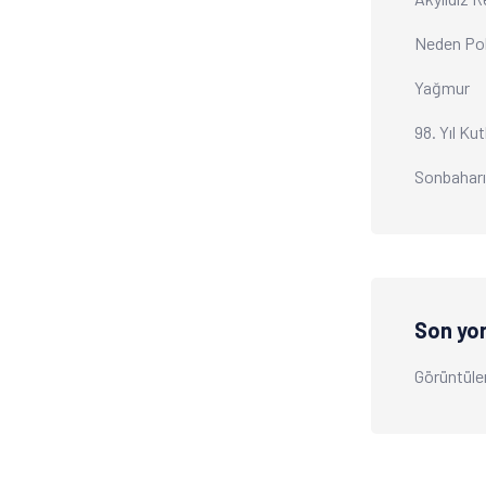
Neden Po
Yağmur
98. Yıl Ku
Sonbahar
Son yo
Görüntüle