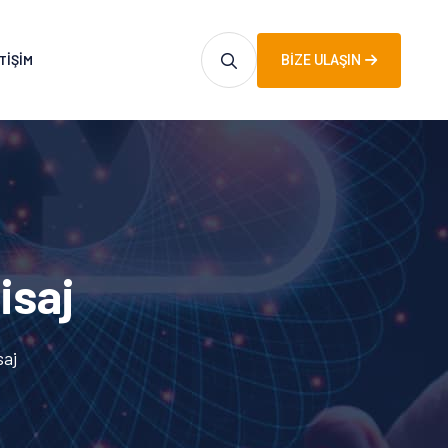
TIŞIM
BIZE ULAŞIN
isaj
saj