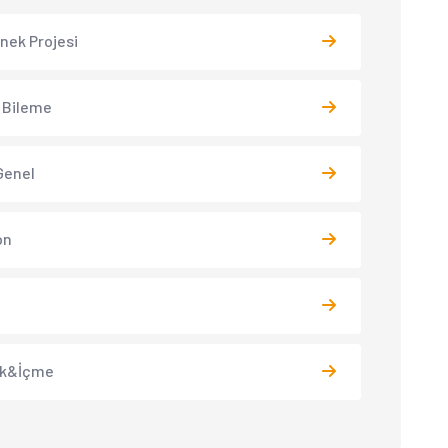
 İnek Projesi
 Bileme
Genel
on
k&İçme