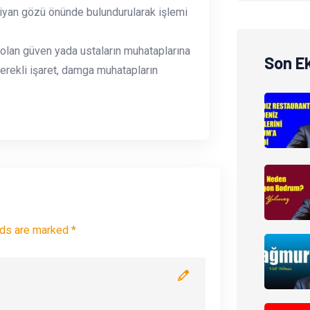
 ziyan gözü önünde bulundurularak işlemi
 olan güven yada ustaların muhataplarına
Son E
gerekli işaret, damga muhatapların
lds are marked *