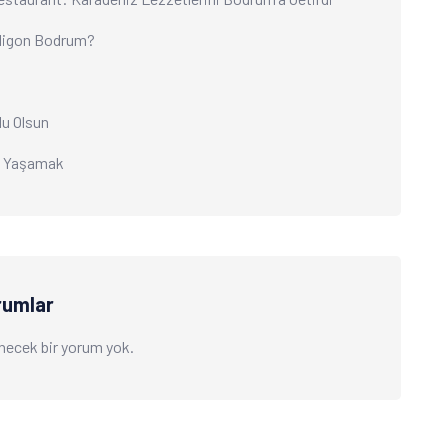
ligon Bodrum?
tlu Olsun
ı Yaşamak
rumlar
necek bir yorum yok.