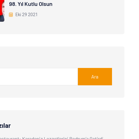
98. Yıl Kutlu Olsun
Eki 29 2021
Ara
ılar
Restaurant: Karadeniz Lezzetlerini Bodrum’a Getirdi