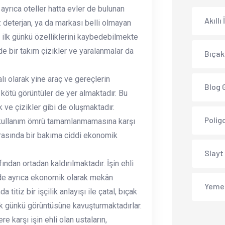
yrıca oteller hatta evler de bulunan
Akıllı
iz deterjan, ya da markası belli olmayan
ilk günkü özelliklerini kaybedebilmekte
e bir takım çizikler ve yaralanmalar da
Bıçak
ı olarak yine araç ve gereçlerin
Blog 
ötü görüntüler de yer almaktadır. Bu
 ve çizikler gibi de oluşmaktadır.
Polig
ın kullanım ömrü tamamlanmamasına karşı
arasında bir bakıma ciddi ekonomik
Slayt
ndan ortadan kaldırılmaktadır. İşin ehli
ilde ayrıca ekonomik olarak mekân
Yeme
itiz bir işçilik anlayışı ile çatal, bıçak
lk günkü görüntüsüne kavuşturmaktadırlar.
 karşı işin ehli olan ustaların,