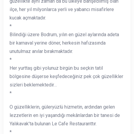
güzellikte aynı zaman da bu ülkeye bahşedilmiş olan
ilçe, her yıl milyonlarca yerli ve yabancı misafirlere
kucak açmaktadır.
*
Bilindiği üzere Bodrum, yılın en güzel aylarında adeta
bir karnaval yerine döner, herkesin hafızasında
unutulmaz anılar bırakmaktadır.
*
Her yurttaş gibi yolunuz birgün bu seçkin tatil
bölgesine düşerse keşfedeceğiniz pek çok güzellikler
sizleri beklemektedir…
*
O güzelliklerin, güleryüzlü hizmetin, ardından gelen
lezzetlerin en iyi yaşandığı mekânlardan bir tanesi de
Yalıkavak’ta bulunan Le Cafe Restauranttır.
*