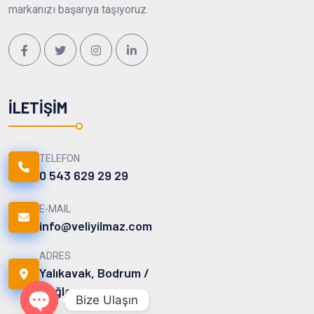
markanızı başarıya taşıyoruz.
İLETIŞIM
TELEFON
0 543 629 29 29
E-MAIL
info@veliyilmaz.com
ADRES
Yalıkavak, Bodrum /
Muğla
Bize Ulaşın