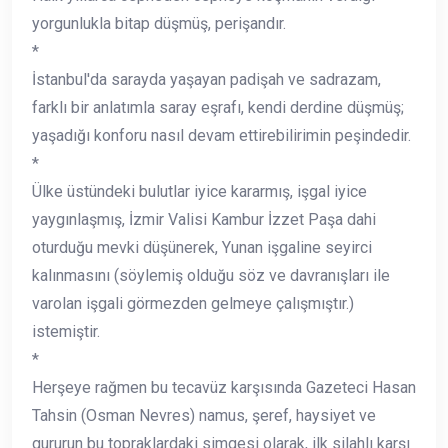
yorgunlukla bitap düşmüş, perişandır.
*
İstanbul'da sarayda yaşayan padişah ve sadrazam,
farklı bir anlatımla saray eşrafı, kendi derdine düşmüş;
yaşadığı konforu nasıl devam ettirebilirimin peşindedir.
*
Ülke üstündeki bulutlar iyice kararmış, işgal iyice
yaygınlaşmış, İzmir Valisi Kambur İzzet Paşa dahi
oturduğu mevki düşünerek, Yunan işgaline seyirci
kalınmasını (söylemiş olduğu söz ve davranışları ile
varolan işgali görmezden gelmeye çalışmıştır.)
istemiştir.
*
Herşeye rağmen bu tecavüz karşısında Gazeteci Hasan
Tahsin (Osman Nevres) namus, şeref, haysiyet ve
gururun bu topraklardaki simgesi olarak, ilk silahlı karşı