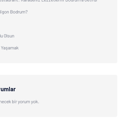
ligon Bodrum?
tlu Olsun
ı Yaşamak
rumlar
necek bir yorum yok.