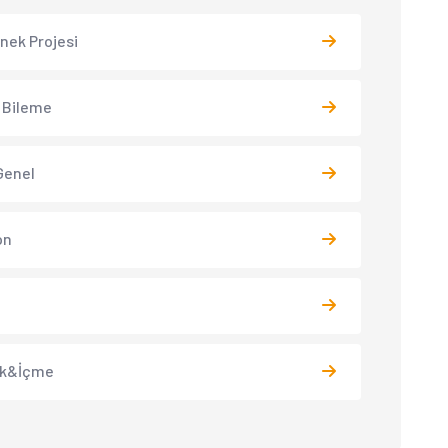
 İnek Projesi
 Bileme
Genel
on
k&İçme