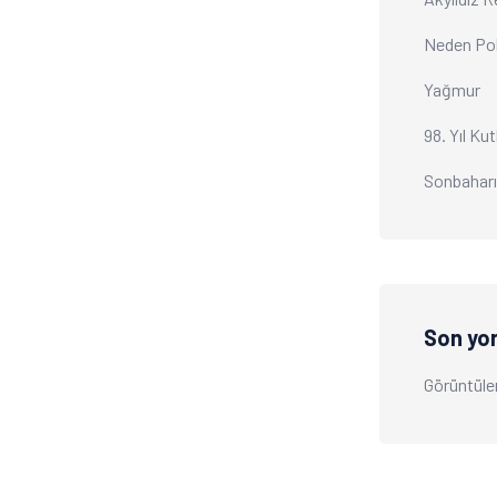
Neden Po
Yağmur
98. Yıl Ku
Sonbahar
Son yo
Görüntüle