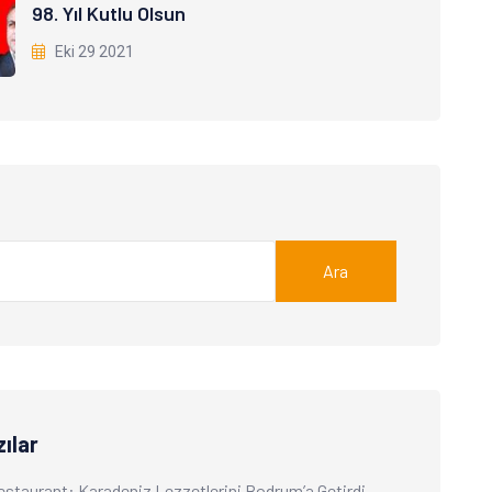
98. Yıl Kutlu Olsun
Eki 29 2021
Ara
ılar
Restaurant: Karadeniz Lezzetlerini Bodrum’a Getirdi