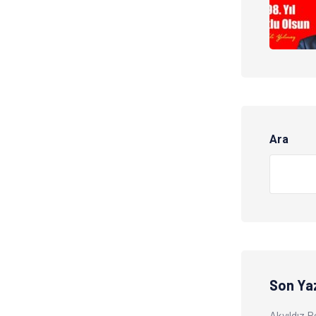
Ara
Son Yaz
Akyıldız 