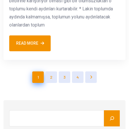
birbirine karıştırıyor olması gibi bir olumsuzluktan o
toplumu kendi aydınları kurtarabilir. * Lakin toplumda
aydında kalmamışsa, toplumun yolunu aydınlatacak
olanlardan toplum
READ MORE
1
2
3
4