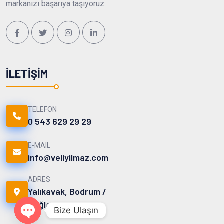
markanızı başarıya taşıyoruz.
İLETIŞIM
TELEFON
0 543 629 29 29
E-MAIL
info@veliyilmaz.com
ADRES
Yalıkavak, Bodrum /
Muğla
Bize Ulaşın